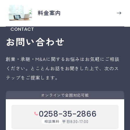
関連会社を含めて、まずは事業の
成長させることが最大の目的で
基盤をしっかり固めていく方針で
す。この技術を承継した卸売業た
料金案内
す。 担当者より もともと譲渡企
る承継先にとっては、鋼材の加工
業の社長から後継者不在の相談を
製品の販売といった付加価値のあ
CONTACT
受けている中で、社内承継も並行
る製品を販売することができ、現
して検討していました。なかなか
状の事業維持とともにシナジー創
お問い合わせ
方向性や、相手先がみつからず、
出等が期待されます。 担当者より
長期戦が見えてきたころに、運命
現経営者は年齢的にまだお若いで
的ないい出会いにより引継先がき
すが、後継者がいないことを危惧
創業・承継・M&Aに関するお悩みはお気軽にご相談
まり、担当者としても安心しまし
しておりました。歴史のある会社
ください。
とことんお話をお聞きした上で、次のス
た。
であるため、事業の継続を最優先
にし、親族承継にこだわならい事
テップをご提案します。
業の承継ができたのではないでし
ょうか。
オンラインで全国対応可能
0258-35-2866
平日8:30-17:00
相談無料