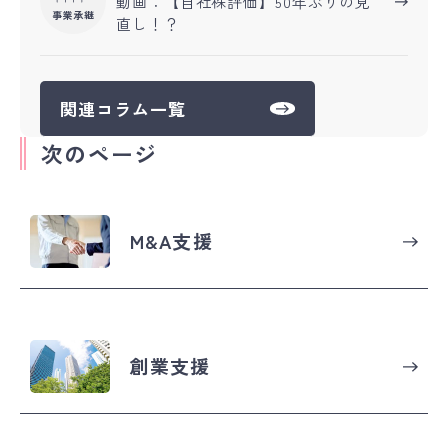
動画：【自社株評価】50年ぶりの見
市 売上高：70億 譲受理由：自社
事業承継
ビスの開発・販売、サポート 拠
直し！？
の販売付加価値の向上 相手企業と
点：新潟県長岡市 売上高：1.5億
出会った経緯・決断の決め手 両者
円 譲受理由：「新たな技術力」と
はもともとの取引先であり、取引
「新たな顧客層」。シナジーの見
上の関係も長いことからお互いに
関連コラム一覧
込めるM&Aになると思ったため。
信頼関係は構築されていることが
またこれまで紡いできた意志や歴
決め手となりました。 M&A後の社
次のページ
史を引き継ぎ、従業員の雇用を守
内の反応と効果 譲渡企業X社の現
ってほしいという先方社長の願い
経営者は年齢的にまだお若く、事
を自身の経験から叶えてあげられ
業の譲り渡し後も代表として残る
るだろうと思ったため。 相手企業
ことから現場レベルでは大きな変
M&A支援
と出会った経緯・決断の決め手 日
化はまだみられません。事務管理
本全国をつなぐM&Aサイトバトン
等については譲受企業の方針のも
ズで、徒歩圏内の立地にある相手
と徐々に業務の効率化が図られて
方との出会いがありました。 M&A
います。 成約後の経営戦略 従業
後の社内の反応と効果 譲渡企業に
員の有する加工技術は、長年の経
おいては、軽自動車の車検証を取
験と扱う鉄鋼製品を熟知している
創業支援
り扱っていることから、ソフトウ
からこそ可能となるものです。そ
エア・ITだけでなく自動車という
のため、従業員の現状と同条件で
部分でもシナジー効果を期待して
の雇用維持とその加工技術の継
います。 成約後の経営戦略 3社の
承、若い従業員を一人前の職人に