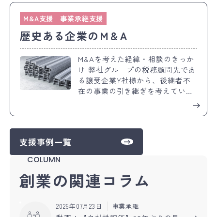
性を感じ始めたそうです。この業
界で生き残っていくには、既存の
M&A支援
事業承継支援
アプリを保守しながら新しいこと
歴史ある企業のＭ&Ａ
にも取り組んでいかなければなり
ません。そんな潮流に対して同社
は、これまでは新しい技術を持っ
M&Aを考えた経緯・相談のきっか
た人を採用することで対応してき
け 弊社グループの税務顧問先であ
ました。しかし、これから規模が
る譲受企業Y社様から、後継者不
大きくなって、求められるスピー
在の事業の引き継ぎを考えている
ドがますます早くなってくると、
取引先があるとの相談を受けまし
人材採用だけでは限界があると感
た。X社は歴史のある会社であ
じるようになりました。 お客様情
り、M&Aによる事業承継を検討を
報 譲渡企業 譲渡企業：株式会社
当センターに相談いただきまし
支援事例一覧
アスリート 業種：ビジネス向けソ
た。 お客様情報 譲渡企業 譲渡企
フトウェアの開発、インターネッ
業：X社 業種：鉄鋼物（矢板・Ｈ
COLUMN
ト・ネットワーク構築、パソコ
型鋼）の製造・加工 拠点：新潟県
創業の関連コラム
ン・OA機器の販売 拠点：新潟県
新潟市 売上高：5千万円～6千万円
長岡市 売上高：5千4百万円 譲渡
譲渡理由：後継者不在 譲受企業
理由：後継者不在 譲受企業 譲受
譲受企業：Y社 業種：各種鋼材の
企業：ヘルムジャパン株式会社 業
2026年07月23日
事業承継
販売並びに加工 拠点：新潟県新潟
種：自動車関連業界向けたITサー