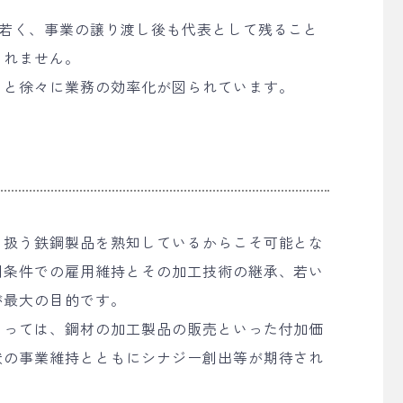
お若く、事業の譲り渡し後も代表として残ること
られません。
もと徐々に業務の効率化が図られています。
と扱う鉄鋼製品を熟知しているからこそ可能とな
同条件での雇用維持とその加工技術の継承、若い
が最大の目的です。
とっては、鋼材の加工製品の販売といった付加価
状の事業維持とともにシナジー創出等が期待され